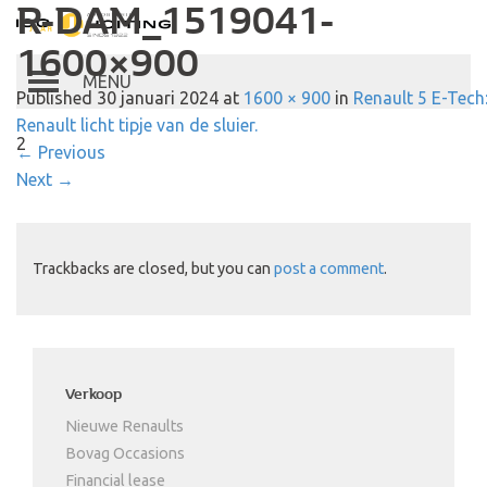
R-DAM_1519041-
Autobedrijf Hoiting
1600×900
Toggle
Published
30 januari 2024
at
1600 × 900
in
Renault 5 E-Tech
navigation
Renault licht tipje van de sluier.
2
←
Previous
Next
→
Trackbacks are closed, but you can
post a comment
.
Verkoop
Nieuwe Renaults
Bovag Occasions
Financial lease