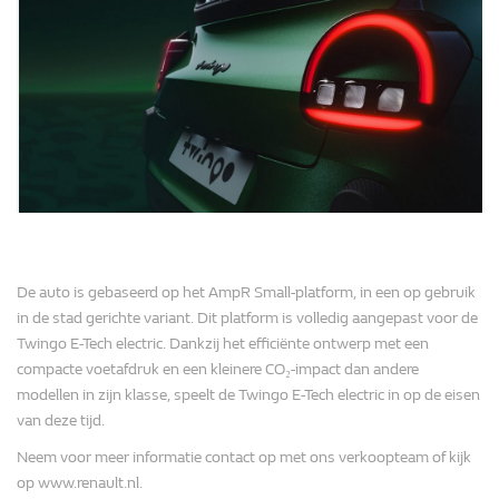
De auto is gebaseerd op het AmpR Small-platform, in een op gebruik
in de stad gerichte variant. Dit platform is volledig aangepast voor de
Twingo E-Tech electric. Dankzij het efficiënte ontwerp met een
compacte voetafdruk en een kleinere CO₂-impact dan andere
modellen in zijn klasse, speelt de Twingo E-Tech electric in op de eisen
van deze tijd.
Neem voor meer informatie contact op met ons verkoopteam of kijk
op www.renault.nl.