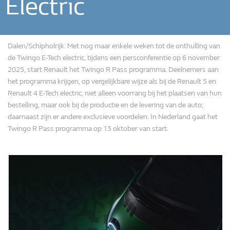
Electric
Dalen/Schipholrijk: Met nog maar enkele weken tot de onthulling van
de Twingo E-Tech electric, tijdens een persconferentie op 6 november
2025, start Renault het Twingo R Pass programma. Deelnemers aan
het programma krijgen, op vergelijkbare wijze als bij de Renault 5 en
Renault 4 E-Tech electric, niet alleen voorrang bij het plaatsen van hun
bestelling, maar ook bij de productie en de levering van de auto;
daarnaast zijn er andere exclusieve voordelen. In Nederland gaat het
Twingo R Pass programma op 13 oktober van start.