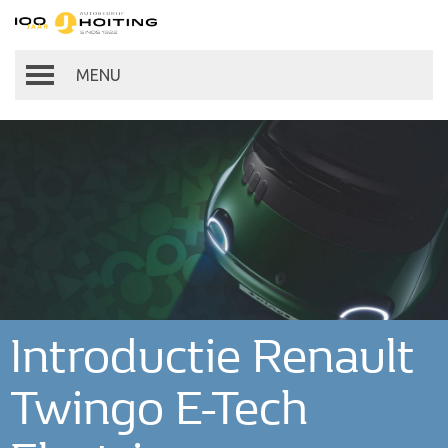
Autobedrijf Hoiting
Toggle
navigation
Introductie Renault
Twingo E-Tech