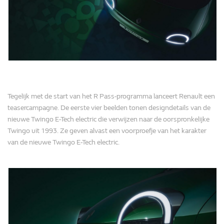
Tegelijk met de start van het R Pass-programma lanceert Renault een
teasercampagne. De eerste vier beelden tonen designdetails van de
nieuwe Twingo E-Tech electric die verwijzen naar de oorspronkelijke
Twingo uit 1993. Ze geven alvast een voorproefje van het karakter
van de nieuwe Twingo E-Tech electric.