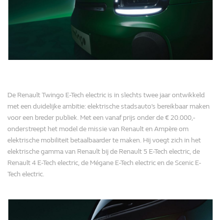
De Renault Twingo E-Tech electric is in slechts twee jaar ontwikkeld
met een duidelijke ambitie: elektrische stadsauto’s bereikbaar maken
voor een breder publiek. Met een vanaf prijs onder de € 20.000,-
onderstreept het model de missie van Renault en Ampère om
elektrische mobiliteit betaalbaarder te maken. Hij voegt zich in het
elektrische gamma van Renault bij de Renault 5 E-Tech electric, de
Renault 4 E-Tech electric, de Mégane E-Tech electric en de Scenic E-
Tech electric.