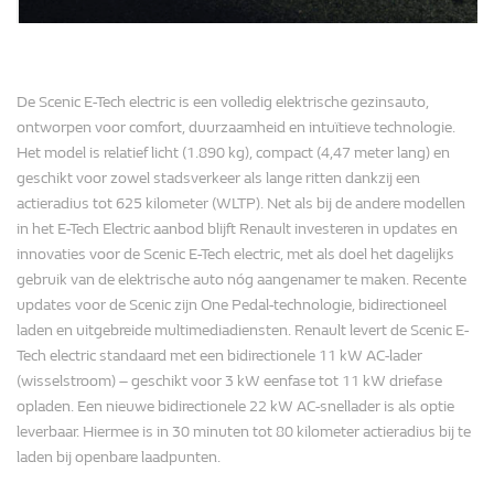
De Scenic E-Tech electric is een volledig elektrische gezinsauto,
ontworpen voor comfort, duurzaamheid en intuïtieve technologie.
Het model is relatief licht (1.890 kg), compact (4,47 meter lang) en
geschikt voor zowel stadsverkeer als lange ritten dankzij een
actieradius tot 625 kilometer (WLTP). Net als bij de andere modellen
in het E-Tech Electric aanbod blijft Renault investeren in updates en
innovaties voor de Scenic E-Tech electric, met als doel het dagelijks
gebruik van de elektrische auto nóg aangenamer te maken. Recente
updates voor de Scenic zijn One Pedal-technologie, bidirectioneel
laden en uitgebreide multimediadiensten. Renault levert de Scenic E-
Tech electric standaard met een bidirectionele 11 kW AC-lader
(wisselstroom) – geschikt voor 3 kW eenfase tot 11 kW driefase
opladen. Een nieuwe bidirectionele 22 kW AC-snellader is als optie
leverbaar. Hiermee is in 30 minuten tot 80 kilometer actieradius bij te
laden bij openbare laadpunten.