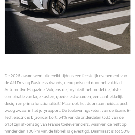
De 2026-award werd uitgereikt tijdens een feestelijk evenement van
de AM Driving Business Awards, georganiseerd door het vakblad
Automotive Magazine. Volgens de jury biedt het model ‘de juiste
combinatie van lage kosten, goede restwaarden, een aantrekkelijk
design en prima functionaliteit’. Maar ook het duurzaamheidsaspect
woog zwaar in het juryrapport. De toeleveringsketen van de Scenic E-
Tech electric is bijzonder kort: 54% van de onderdelen (333 van de
613) zijn afkomstig van Franse toeleveranciers, waarvan de helft op
minder dan 100 km van de fabriek is gevestigd. Daarnaast is tot 90%