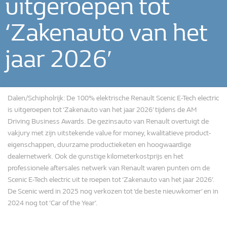
uitgeroepen tot
‘Zakenauto van het
jaar 2026′
Dalen/Schipholrijk: De 100% elektrische Renault Scenic E-Tech electric
is uitgeroepen tot ‘Zakenauto van het jaar 2026’ tijdens de AM
Driving Business Awards. De gezinsauto van Renault overtuigt de
vakjury met zijn uitstekende value for money, kwalitatieve product-
eigenschappen, duurzame productieketen en hoogwaardige
dealernetwerk. Ook de gunstige kilometerkostprijs en het
professionele aftersales netwerk van Renault waren punten om de
Scenic E-Tech electric uit te roepen tot ‘Zakenauto van het jaar 2026’.
De Scenic werd in 2025 nog verkozen tot ‘de beste nieuwkomer’ en in
2024 nog tot ‘Car of the Year’.