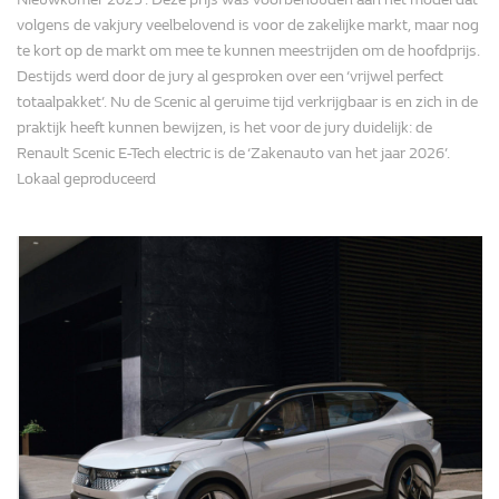
volgens de vakjury veelbelovend is voor de zakelijke markt, maar nog
te kort op de markt om mee te kunnen meestrijden om de hoofdprijs.
Destijds werd door de jury al gesproken over een ‘vrijwel perfect
totaalpakket’. Nu de Scenic al geruime tijd verkrijgbaar is en zich in de
praktijk heeft kunnen bewijzen, is het voor de jury duidelijk: de
Renault Scenic E-Tech electric is de ‘Zakenauto van het jaar 2026’.
Lokaal geproduceerd