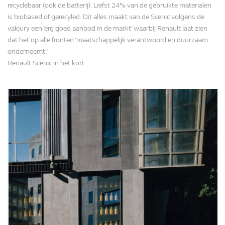
recyclebaar (ook de batterij). Liefst 24% van de gebruikte materialen
is biobased of gerecyled. Dit alles maakt van de Scenic volgens de
vakjury een ‘erg goed aanbod in de markt’ waarbij Renault laat zien
dat het op alle fronten ‘maatschappelijk verantwoord en duurzaam
onderneemt.’
Renault Scenic in het kort