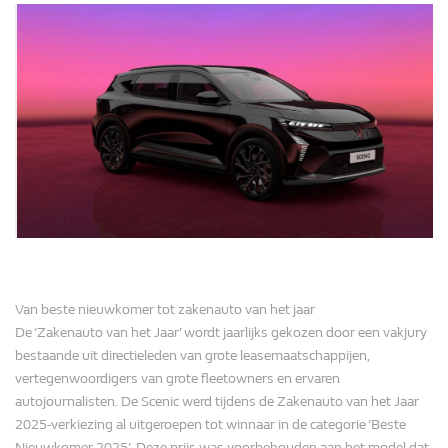
Van beste nieuwkomer tot zakenauto van het jaar
De ‘Zakenauto van het Jaar’ wordt jaarlijks gekozen door een vakjury
bestaande uit directieleden van grote leasemaatschappijen,
vertegenwoordigers van grote fleetowners en ervaren
autojournalisten. De Scenic werd tijdens de Zakenauto van het Jaar
2025-verkiezing al uitgeroepen tot winnaar in de categorie ‘Beste
Nieuwkomer 2025’. Deze prijs was voorbehouden aan het model dat