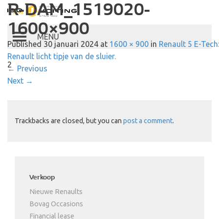
R-DAM_1519020-
Autobedrijf Hoiting
1600×900
Toggle
Published
30 januari 2024
at
1600 × 900
in
Renault 5 E-Tech
navigation
Renault licht tipje van de sluier.
2
←
Previous
Next
→
Trackbacks are closed, but you can
post a comment
.
Verkoop
Nieuwe Renaults
Bovag Occasions
Financial lease