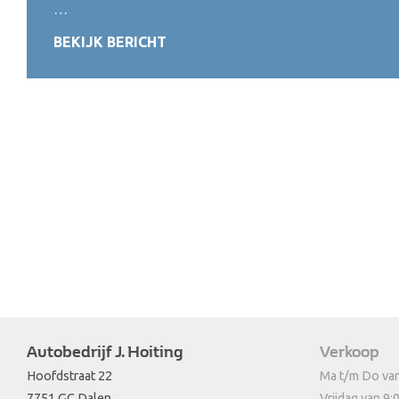
…
BEKIJK BERICHT
Autobedrijf J. Hoiting
Verkoop
Hoofdstraat 22
Ma t/m Do van
7751 GC Dalen
Vrijdag van 9: