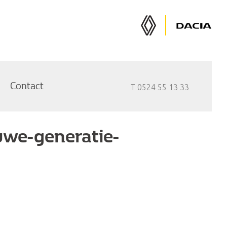
Renault
Dacia
Auto's
Auto's
Contact
T 0524 55 13 33
we-generatie-