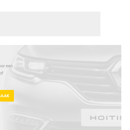
oor een
of
RAAK