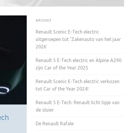
ARCHIEF
Renault Scenic E-Tech electric
uitgeroepen tot ‘Zakenauto van het jaar
2026′
Renault 5 E-Tech electric en Alpine A290
zijn Car of the Year 2025
Renault Scenic E-Tech electric verkozen
tot Car of the Year 2024!
Renault 5 E-Tech: Renault licht tipje van
de sluier.
ech
De Renault Rafale