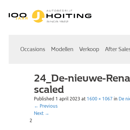
Autobedrijf Hoiting
Occasions
Modellen
Verkoop
After Sale
24_De-nieuwe-Renau
scaled
Published
1 april 2023
at
1600 × 1067
in
De ni
←
Previous
Next
→
2