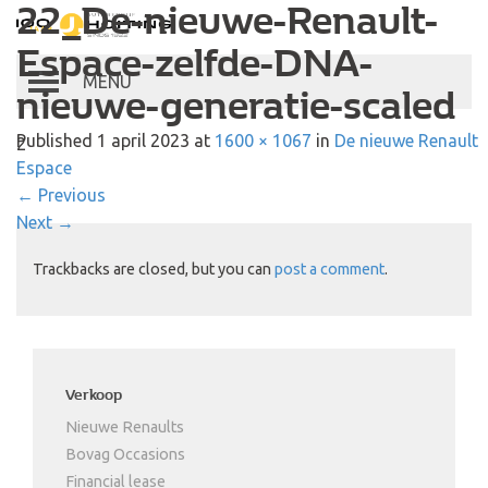
22_De-nieuwe-Renault-
Autobedrijf Hoiting
Espace-zelfde-DNA-
Toggle
nieuwe-generatie-scaled
navigation
Published
1 april 2023
at
1600 × 1067
in
De nieuwe Renault
2
Espace
←
Previous
Next
→
Trackbacks are closed, but you can
post a comment
.
Verkoop
Nieuwe Renaults
Bovag Occasions
Financial lease