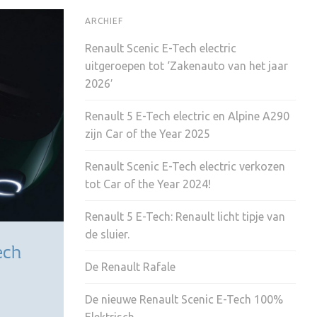
ARCHIEF
Renault Scenic E-Tech electric
uitgeroepen tot ‘Zakenauto van het jaar
2026′
Renault 5 E-Tech electric en Alpine A290
zijn Car of the Year 2025
Renault Scenic E-Tech electric verkozen
tot Car of the Year 2024!
Renault 5 E-Tech: Renault licht tipje van
de sluier.
ech
De Renault Rafale
De nieuwe Renault Scenic E-Tech 100%