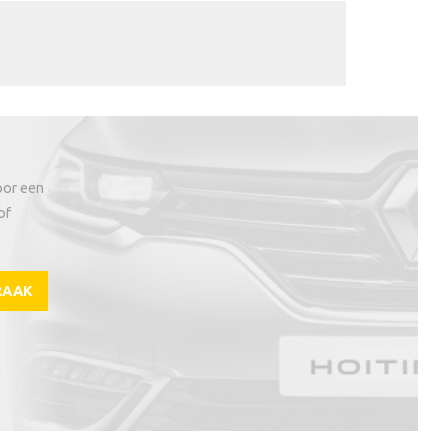
oor een
of
RAAK