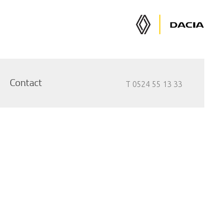
Renault
Dacia
Auto's
Auto's
Contact
T 0524 55 13 33