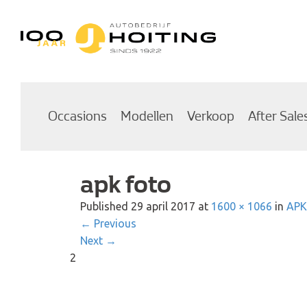
Autobedrijf Hoiting
Occasions
Modellen
Verkoop
After Sale
apk foto
Published
29 april 2017
at
1600 × 1066
in
APK
←
Previous
Next
→
2