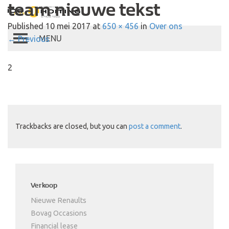
team nieuwe tekst
Autobedrijf Hoiting
Published
10 mei 2017
at
650 × 456
in
Over ons
←
Previous
Toggle
navigation
2
Trackbacks are closed, but you can
post a comment
.
Verkoop
Nieuwe Renaults
Bovag Occasions
Financial lease