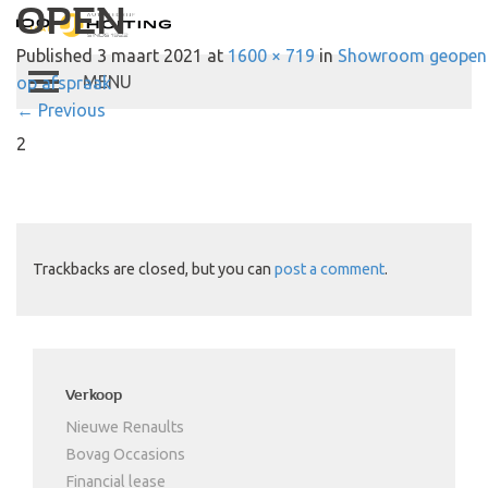
OPEN
Autobedrijf Hoiting
Published
3 maart 2021
at
1600 × 719
in
Showroom geopen
op afspraak
Toggle
←
Previous
navigation
2
Trackbacks are closed, but you can
post a comment
.
Verkoop
Nieuwe Renaults
Bovag Occasions
Financial lease