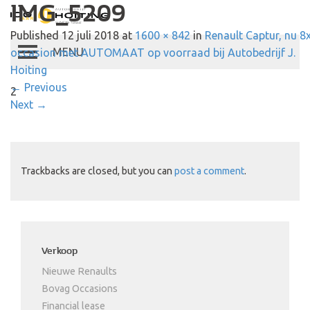
IMG_5209
Autobedrijf Hoiting
Published
12 juli 2018
at
1600 × 842
in
Renault Captur, nu 8
occasion met AUTOMAAT op voorraad bij Autobedrijf J.
Toggle
Hoiting
navigation
←
Previous
2
Next
→
Trackbacks are closed, but you can
post a comment
.
Verkoop
Nieuwe Renaults
Bovag Occasions
Financial lease