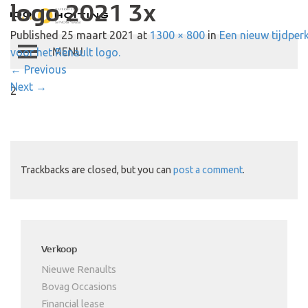
logo 2021 3x
Autobedrijf Hoiting
Published
25 maart 2021
at
1300 × 800
in
Een nieuw tijdper
voor het Renault logo.
Toggle
←
Previous
navigation
Next
→
2
Trackbacks are closed, but you can
post a comment
.
Verkoop
Nieuwe Renaults
Bovag Occasions
Financial lease