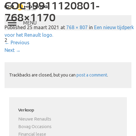
COC19911120801-
Autobedrijf Hoiting
768×1170
Toggle
Published
25 maart 2021
at
768 × 807
in
Een nieuw tijdperk
navigation
voor het Renault logo.
2
←
Previous
Next
→
Trackbacks are closed, but you can
post a comment
.
Verkoop
Nieuwe Renaults
Bovag Occasions
Financial lease