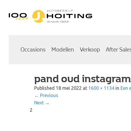
Autobedrijf Hoiting
Occasions
Modellen
Verkoop
After Sale
pand oud instagram
Published
18 mei 2022
at
1600 × 1134
in
Een e
←
Previous
Next
→
2