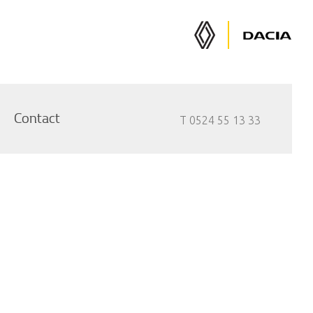
Renault
Dacia
Auto's
Auto's
Contact
T 0524 55 13 33