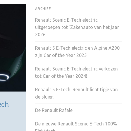
ARCHIEF
Renault Scenic E-Tech electric
uitgeroepen tot ‘Zakenauto van het jaar
2026′
Renault 5 E-Tech electric en Alpine A290
zijn Car of the Year 2025
Renault Scenic E-Tech electric verkozen
tot Car of the Year 2024!
Renault 5 E-Tech: Renault licht tipje van
de sluier.
ech
De Renault Rafale
De nieuwe Renault Scenic E-Tech 100%