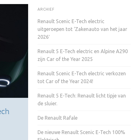
ARCHIEF
Renault Scenic E-Tech electric
uitgeroepen tot ‘Zakenauto van het jaar
2026′
Renault 5 E-Tech electric en Alpine A290
zijn Car of the Year 2025
Renault Scenic E-Tech electric verkozen
tot Car of the Year 2024!
Renault 5 E-Tech: Renault licht tipje van
de sluier.
ech
De Renault Rafale
De nieuwe Renault Scenic E-Tech 100%