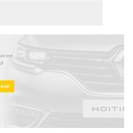
oor een
of
RAAK