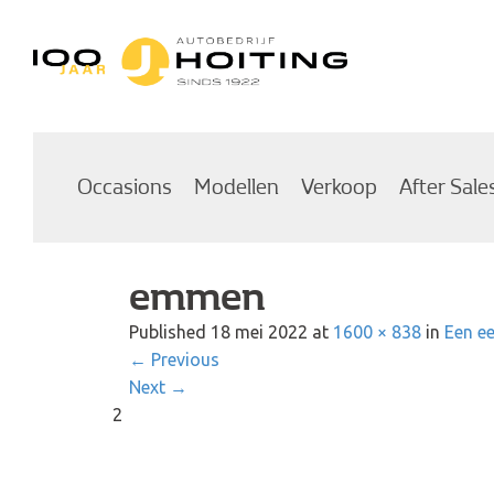
Autobedrijf Hoiting
Occasions
Modellen
Verkoop
After Sale
emmen
Published
18 mei 2022
at
1600 × 838
in
Een ee
←
Previous
Next
→
2