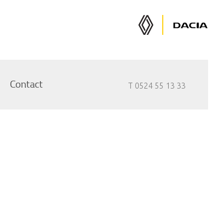
Renault
Dacia
Auto's
Auto's
Contact
T 0524 55 13 33