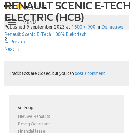
RENAULT SCENIC E-TECH
Autobedrijf Hoiting
ELECTRIC (HCB)
Toggle
Published
9 september 2023
at
1600 × 900
in
De nieuwe
navigation
Renault Scenic E-Tech 100% Elektrisch
2
←
Previous
Next
→
Trackbacks are closed, but you can
post a comment
.
Verkoop
Nieuwe Renaults
Bovag Occasions
Financial lease