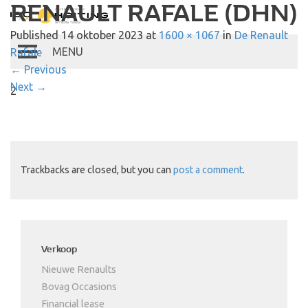
RENAULT RAFALE (DHN)
Autobedrijf Hoiting
Published
14 oktober 2023
at
1600 × 1067
in
De Renault
Rafale
Toggle
←
Previous
navigation
Next
→
2
Trackbacks are closed, but you can
post a comment
.
Verkoop
Nieuwe Renaults
Bovag Occasions
Financial lease