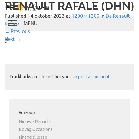
RENAULT RAFALE (DHN)
Autobedrijf Hoiting
Published
14 oktober 2023
at
1200 × 1200
in
De Renault
Rafale
Toggle
←
Previous
navigation
Next
→
2
Trackbacks are closed, but you can
post a comment
.
Verkoop
Nieuwe Renaults
Bovag Occasions
Financial lease