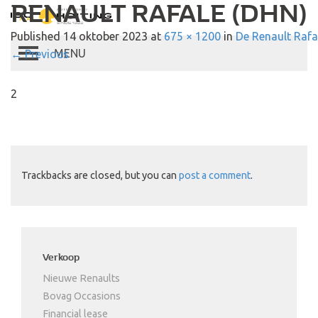
RENAULT RAFALE (DHN)
Autobedrijf Hoiting
Published
14 oktober 2023
at
675 × 1200
in
De Renault Rafa
←
Previous
Toggle
navigation
2
Trackbacks are closed, but you can
post a comment
.
Verkoop
Nieuwe Renaults
Bovag Occasions
Financial lease