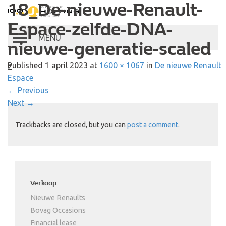
18_De-nieuwe-Renault-
Autobedrijf Hoiting
Espace-zelfde-DNA-
Toggle
nieuwe-generatie-scaled
navigation
Published
1 april 2023
at
1600 × 1067
in
De nieuwe Renault
2
Espace
←
Previous
Next
→
Trackbacks are closed, but you can
post a comment
.
Verkoop
Nieuwe Renaults
Bovag Occasions
Financial lease