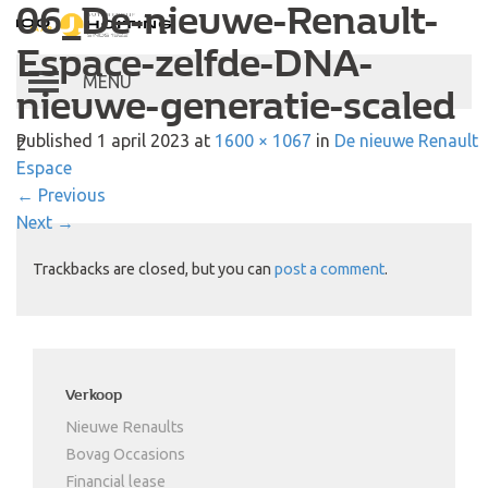
06_De-nieuwe-Renault-
Autobedrijf Hoiting
Espace-zelfde-DNA-
Toggle
nieuwe-generatie-scaled
navigation
Published
1 april 2023
at
1600 × 1067
in
De nieuwe Renault
2
Espace
←
Previous
Next
→
Trackbacks are closed, but you can
post a comment
.
Verkoop
Nieuwe Renaults
Bovag Occasions
Financial lease