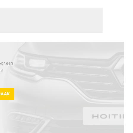
oor een
of
RAAK