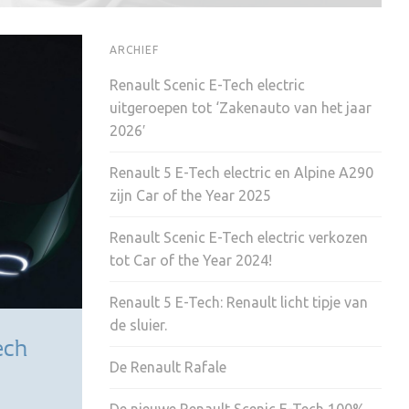
ARCHIEF
Renault Scenic E-Tech electric
uitgeroepen tot ‘Zakenauto van het jaar
2026′
Renault 5 E-Tech electric en Alpine A290
zijn Car of the Year 2025
Renault Scenic E-Tech electric verkozen
tot Car of the Year 2024!
Renault 5 E-Tech: Renault licht tipje van
de sluier.
ech
De Renault Rafale