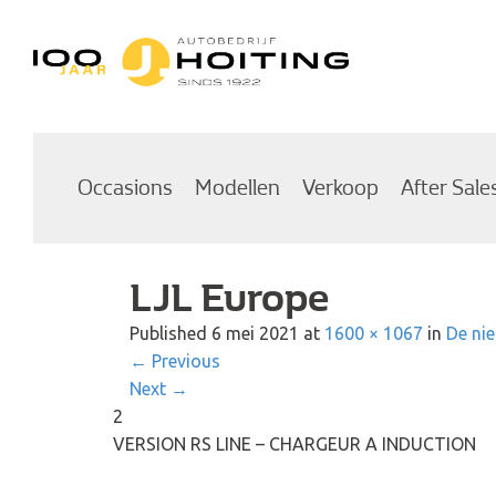
Autobedrijf Hoiting
Occasions
Modellen
Verkoop
After Sale
LJL Europe
Published
6 mei 2021
at
1600 × 1067
in
De ni
←
Previous
Next
→
2
VERSION RS LINE – CHARGEUR A INDUCTION