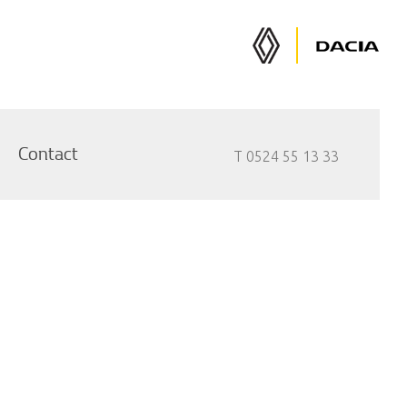
Renault
Dacia
Auto's
Auto's
Contact
T 0524 55 13 33