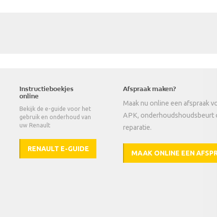
Instructieboekjes
Afspraak maken?
online
Maak nu online een afspraak v
Bekijk de e-guide voor het
APK, onderhoudshoudsbeurt 
gebruik en onderhoud van
uw Renault
reparatie.
RENAULT E-GUIDE
MAAK ONLINE EEN AFSP