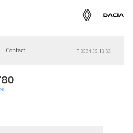
Renault
Dacia
Auto's
Auto's
Contact
T 0524 55 13 33
780
en.