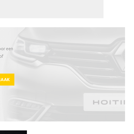
oor een
of
RAAK