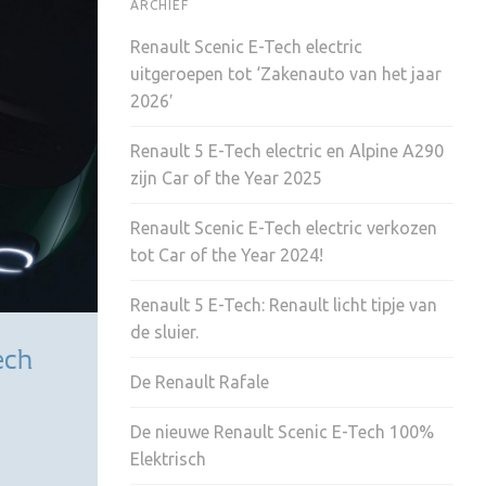
ARCHIEF
Renault Scenic E-Tech electric
uitgeroepen tot ‘Zakenauto van het jaar
2026′
Renault 5 E-Tech electric en Alpine A290
zijn Car of the Year 2025
Renault Scenic E-Tech electric verkozen
tot Car of the Year 2024!
Renault 5 E-Tech: Renault licht tipje van
de sluier.
ech
De Renault Rafale
De nieuwe Renault Scenic E-Tech 100%
Elektrisch