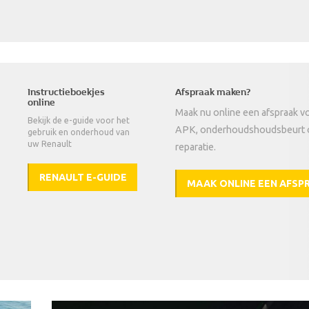
Instructieboekjes
Afspraak maken?
online
Maak nu online een afspraak v
Bekijk de e-guide voor het
APK, onderhoudshoudsbeurt 
gebruik en onderhoud van
uw Renault
reparatie.
RENAULT E-GUIDE
MAAK ONLINE EEN AFSP